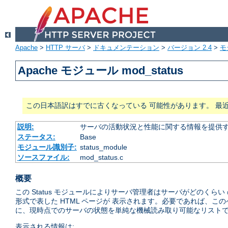
Apache
>
HTTP サーバ
>
ドキュメンテーション
>
バージョン 2.4
>
モ
Apache モジュール mod_status
この日本語訳はすでに古くなっている 可能性があります。 最
説明:
サーバの活動状況と性能に関する情報を提供
ステータス:
Base
モジュール識別子:
status_module
ソースファイル:
mod_status.c
概要
この Status モジュールによりサーバ管理者はサーバがどのく
形式で表した HTML ページが 表示されます。必要であれば、こ
に、現時点でのサーバの状態を単純な機械読み取り可能なリストで
表示される情報は: