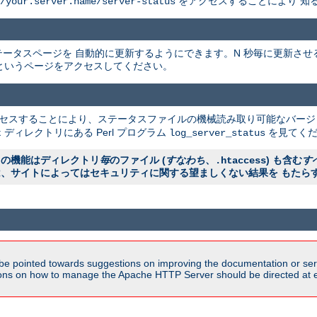
をアクセスすることにより 知
/your.server.name/server-status
ータスページを 自動的に更新するようにできます。N 秒毎に更新させ
というページをアクセスしてください。
クセスすることにより、ステータスファイルの機械読み取り可能なバージ
ディレクトリにある Perl プログラム
を見てくだ
t
log_server_status
ラの機能はディレクトリ
毎
のファイル (
すなわち
、
) も含む
す
.htaccess
は、サイトによってはセキュリティに関する望ましくない結果を もたら
be pointed towards suggestions on improving the documentation or ser
tions on how to manage the Apache HTTP Server should be directed at e