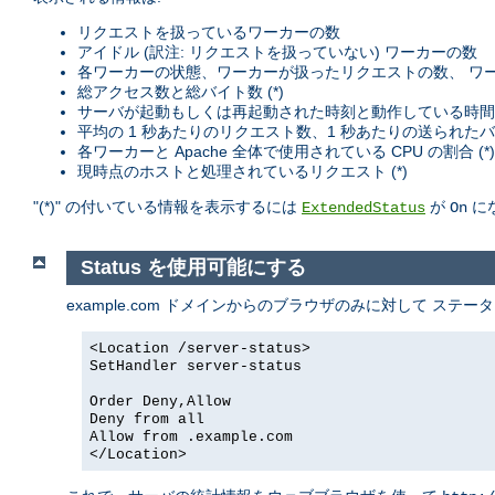
リクエストを扱っているワーカーの数
アイドル (訳注: リクエストを扱っていない) ワーカーの数
各ワーカーの状態、ワーカーが扱ったリクエストの数、 ワーカ
総アクセス数と総バイト数 (*)
サーバが起動もしくは再起動された時刻と動作している時間
平均の 1 秒あたりのリクエスト数、1 秒あたりの送られたバ
各ワーカーと Apache 全体で使用されている CPU の割合 (*)
現時点のホストと処理されているリクエスト (*)
"(*)" の付いている情報を表示するには
が
に
ExtendedStatus
On
Status を使用可能にする
example.com ドメインからのブラウザのみに対して ス
<Location /server-status>
SetHandler server-status
Order Deny,Allow
Deny from all
Allow from .example.com
</Location>