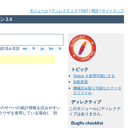
モジュール
|
ディレクティブ
|
FAQ
|
用語
|
サイトマップ
 2.4
翻訳済み言語:
en
|
fr
|
ja
|
ko
|
tr
トピック
Status を使用可能にする
自動更新
機械読み取り可能なステータ
スファイル
ディレクティブ
点でのサーバの統計情報を読みやすい
このモジュールにディレクテ
ラウザを使用している場合)。 別
ィブはありません。
Bugfix checklist